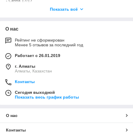
- Скоба 17/17
- Скоба крашенная 17/17
Показать всё
- Люверс Л-16 (16мм)
- Скоба 17/15
- Скоба бортовая 2310 (22×20мм)
О нас
- Люверс Овальный Л-37 (42-22)
- Люверс Л-27 (28×8)
- Подкладка 2310
Рейтинг не сформирован
Менее 5 отзывов за последний год
Работает с 26.01.2019
г. Алматы
Алматы, Казахстан
Контакты
Сегодня выходной
Показать весь график работы
О нас
Контакты